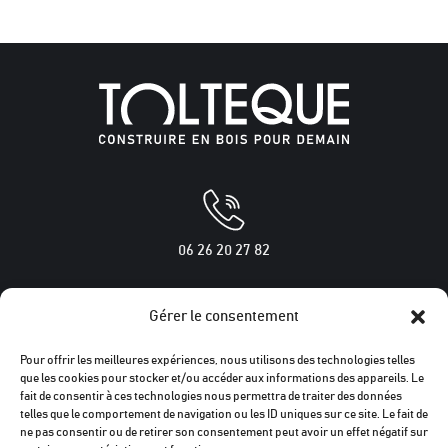
06 26 20 27 82
Gérer le consentement
250 rue des chênes verts
Pour offrir les meilleures expériences, nous utilisons des technologies telles
34160 BOISSERON
que les cookies pour stocker et/ou accéder aux informations des appareils. Le
fait de consentir à ces technologies nous permettra de traiter des données
telles que le comportement de navigation ou les ID uniques sur ce site. Le fait de
ne pas consentir ou de retirer son consentement peut avoir un effet négatif sur