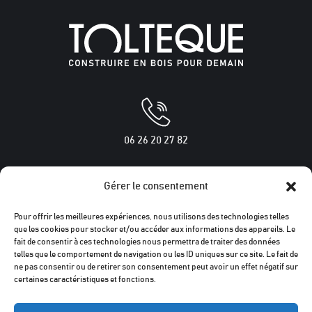
06 26 20 27 82
Gérer le consentement
250 rue des chênes verts
Pour offrir les meilleures expériences, nous utilisons des technologies telles
34160 BOISSERON
que les cookies pour stocker et/ou accéder aux informations des appareils. Le
fait de consentir à ces technologies nous permettra de traiter des données
telles que le comportement de navigation ou les ID uniques sur ce site. Le fait de
ne pas consentir ou de retirer son consentement peut avoir un effet négatif sur
certaines caractéristiques et fonctions.
tolteque@tolteque-bois.fr